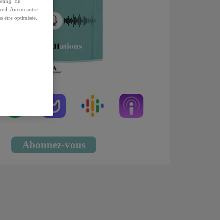
keting. En
reil. Aucun autre
s être optimisée.
Abonnez-vous